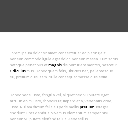
Lorem ipsum dolor sit amet, consectetuer adipiscing elit.
Aenean commodo ligula eget dolor. Aenean massa. Cum sociis
natoque penatibus et
magnis
dis parturient montes, nascetur
ridiculus
mus. Donec quam felis, ultricies nec, pellentesque
eu, pretium quis, sem. Nulla consequat massa quis enim.
Donec pede justo, fringilla vel, aliquet nec, vulputate eget,
arcu. In enim justo, rhoncus ut, imperdiet a, venenatis vitae,
justo. Nullam dictum felis eu pede mollis
pretium
. Integer
tincidunt. Cras dapibus. Vivamus elementum semper nisi.
Aenean vulputate eleifend tellus. Aeneaellus.